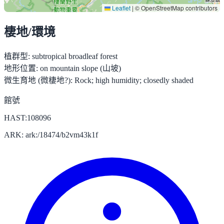
Leaflet
|
© OpenStreetMap contributors
棲地/環境
植群型:
subtropical broadleaf forest
地形位置:
on mountain slope (山坡)
微生育地 (微棲地?):
Rock; high humidity; closedly shaded
館號
HAST:108096
ARK: ark:/18474/b2vm43k1f