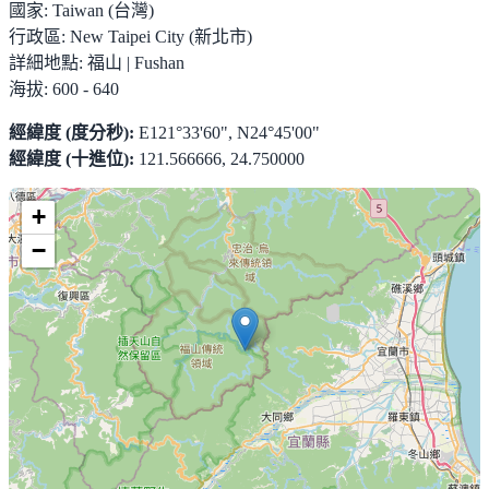
國家:
Taiwan (台灣)
行政區:
New Taipei City (新北市)
詳細地點:
福山 | Fushan
海拔:
600 - 640
經緯度 (度分秒):
E121°33'60", N24°45'00"
經緯度 (十進位):
121.566666, 24.750000
+
−