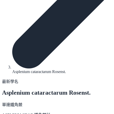
Asplenium cataractarum Rosenst.
最新學名
Asplenium cataractarum
Rosenst.
單邊鐵角蕨