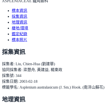
ASPLENIACEAE 鐵角蕨科
標本資訊
採集資訊
地理資訊
棲地/環境
鑑定紀錄
標本照片
採集資訊
採集者:
Liu, Chien-Hua (劉建華)
協同採集者:
梁慧舟, 黃建益, 楊東政
採集號:
344
採集日期:
2003-02-18
標籤學名:
Asplenium australasicum (J. Sm.) Hook. (南洋山蘇花)
地理資訊