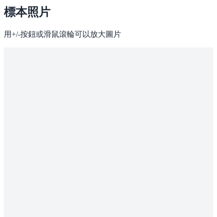
標本照片
用+/-按鈕或滑鼠滾輪可以放大圖片