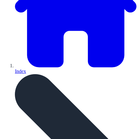
Index