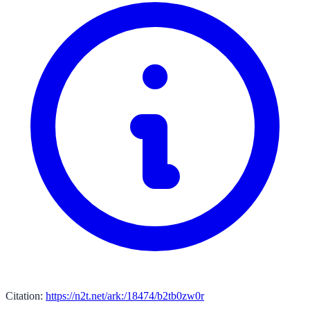
Citation:
https://n2t.net/ark:/18474/b2tb0zw0r