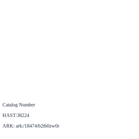
Catalog Number
HAST:38224
ARK: ark:/18474/b2tb0zw0r