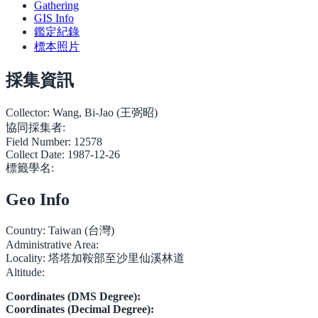
Gathering
GIS Info
鑑定紀錄
標本照片
採集資訊
Collector:
Wang, Bi-Jao (王弼昭)
協同採集者:
Field Number:
12578
Collect Date:
1987-12-26
標籤學名:
Geo Info
Country:
Taiwan (台灣)
Administrative Area:
Locality:
塔塔加鞍部至沙里仙溪林道
Altitude:
Coordinates (DMS Degree):
Coordinates (Decimal Degree):