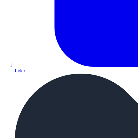
Index