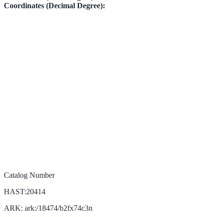
Coordinates (Decimal Degree):
Catalog Number
HAST:20414
ARK: ark:/18474/b2fx74c3n