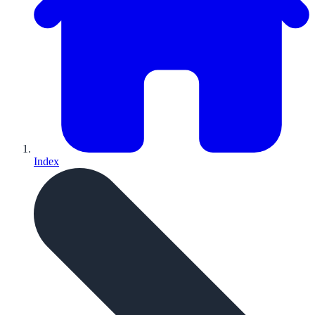
Index