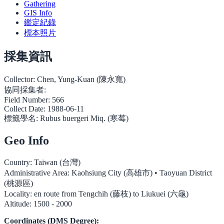
Gathering
GIS Info
鑑定紀錄
標本照片
採集資訊
Collector:
Chen, Yung-Kuan (陳永寬)
協同採集者:
Field Number:
566
Collect Date:
1988-06-11
標籤學名:
Rubus buergeri Miq. (寒莓)
Geo Info
Country:
Taiwan (台灣)
Administrative Area:
Kaohsiung City (高雄市) • Taoyuan District
(桃源區)
Locality:
en route from Tengchih (藤枝) to Liukuei (六龜)
Altitude:
1500 - 2000
Coordinates (DMS Degree):