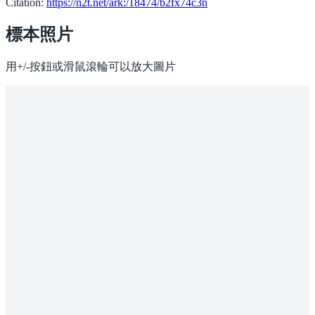
Citation:
https://n2t.net/ark:/18474/b2fx74c3n
標本照片
用+/-按鈕或滑鼠滾輪可以放大圖片