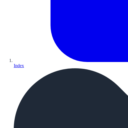
Index