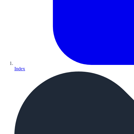
Index