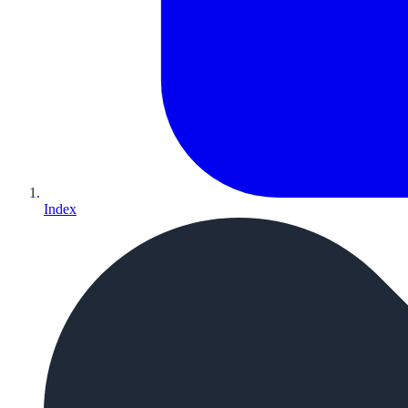
Index