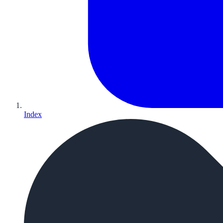
Index